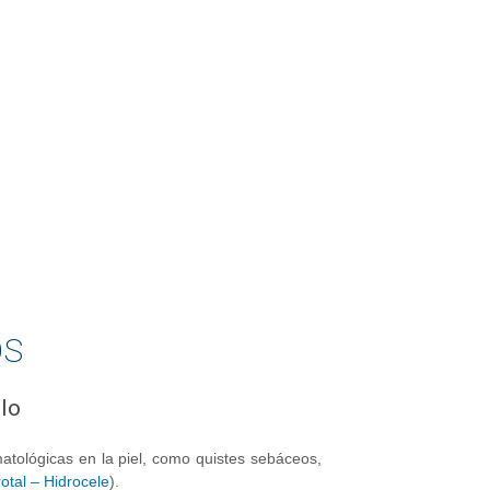
OS
ulo
atológicas en la piel, como quistes sebáceos,
otal – Hidrocele
).