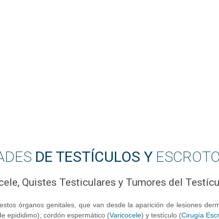
ADES
DE TESTÍCULOS Y
ESCROT
cele, Quistes Testiculares y Tumores del Testíc
stos órganos genitales, que van desde la aparición de lesiones derm
de epididimo), cordón espermático (
Varicocele
) y testículo (
Cirugía Escr